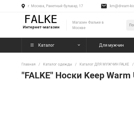
г. Москва, Ракетный бульвар, 17
km@dream-kid
Магазин Фальке в
Интернет-магазин
Москве
Каталог
Для мужчин
Главная
/
Каталог одежды
/
Каталог ДЛЯ МУЖЧИН FALKE
/
"FALKE" Носки Keep Warm 