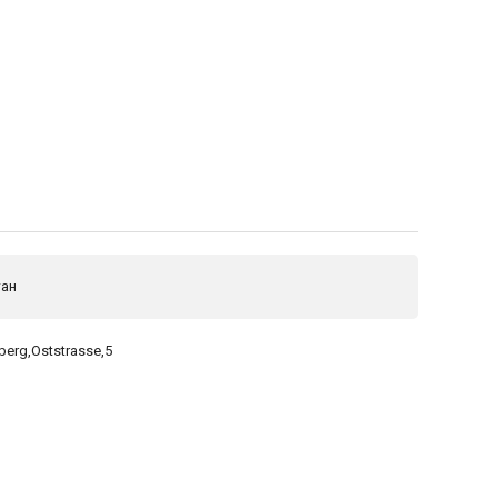
тан
berg,Oststrasse,5