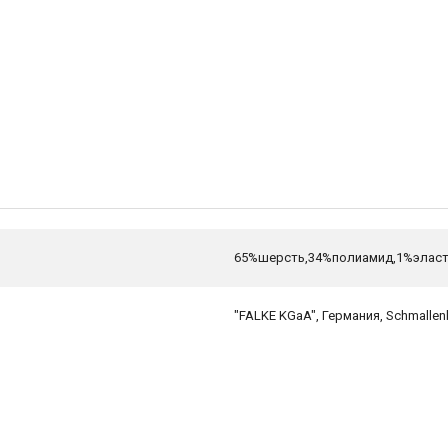
65%шерсть,34%полиамид,1%элас
"FALKE KGaA", Германия, Schmallen