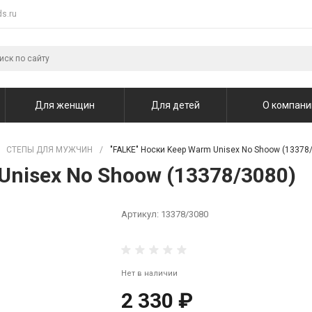
s.ru
Для женщин
Для детей
О компани
СТЕПЫ ДЛЯ МУЖЧИН
/
"FALKE" Носки Keep Warm Unisex No Shoow (13378
Unisex No Shoow (13378/3080)
Артикул:
13378/3080
Нет в наличии
2 330 ₽