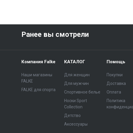
Ранее вы смотрели
Компания Falke
КАТАЛОГ
Помощь
Наши магазины
Для женщин
Покупки
FALKE
Для мужчин
Доставка
FALKE для спорта
Спортивное белье
Оплата
Носки Sport
Политика
Collection
конфиденци
Детство
Аксессуары