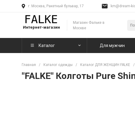
г. Москва, Ракетный бульвар, 17
km@dream-kid
Магазин Фальке в
Интернет-магазин
Москве
Каталог
Для мужчин
Главная
/
Каталог одежды
/
Каталог ДЛЯ ЖЕНЩИН FALKE
/
"FALKE" Колготы Pure Shin