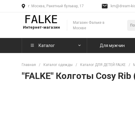
г. Москва, Ракетный бульвар, 17
km@dream-kid
Магазин Фальке в
Интернет-магазин
Москве
Каталог
Для мужчин
Главная
/
Каталог одежды
/
Каталог ДЛЯ ДЕТЕЙ FALKE
/
"FALKE" Колготы Cosy Rib 