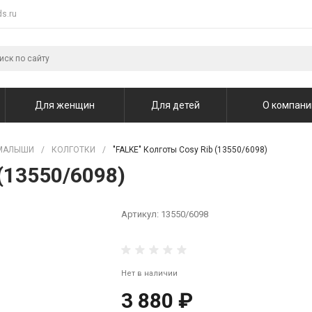
s.ru
Для женщин
Для детей
О компани
МАЛЫШИ
/
КОЛГОТКИ
/
"FALKE" Колготы Cosy Rib (13550/6098)
(13550/6098)
Артикул:
13550/6098
Нет в наличии
3 880 ₽