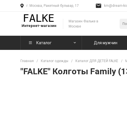
г. Москва, Ракетный бульвар, 17
km@dream-kid
Магазин Фальке в
Интернет-магазин
Москве
Каталог
Для мужчин
Главная
/
Каталог одежды
/
Каталог ДЛЯ ДЕТЕЙ FALKE
/
"FALKE" Колготы Family (