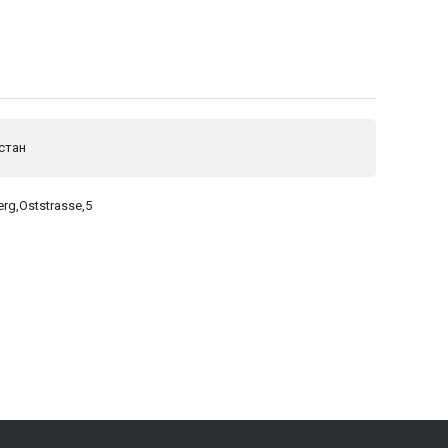
стан
rg,Oststrasse,5