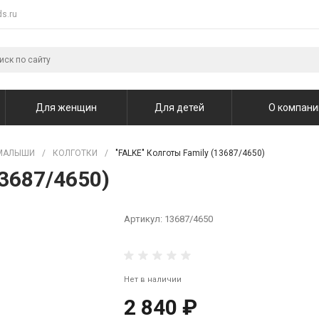
s.ru
Для женщин
Для детей
О компани
МАЛЫШИ
/
КОЛГОТКИ
/
"FALKE" Колготы Family (13687/4650)
13687/4650)
Артикул:
13687/4650
Нет в наличии
2 840 ₽