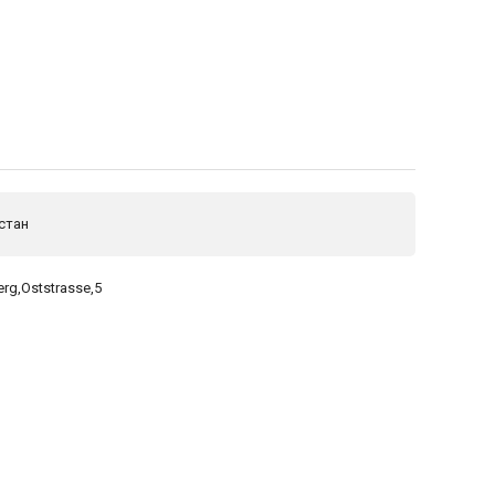
стан
rg,Oststrasse,5