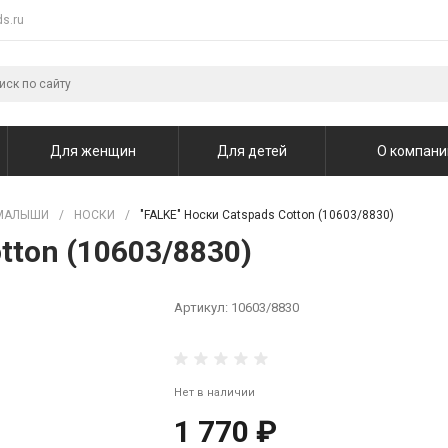
s.ru
Для женщин
Для детей
О компани
МАЛЫШИ
/
НОСКИ
/
"FALKE" Носки Catspads Cotton (10603/8830)
tton (10603/8830)
Артикул:
10603/8830
Нет в наличии
1 770 ₽