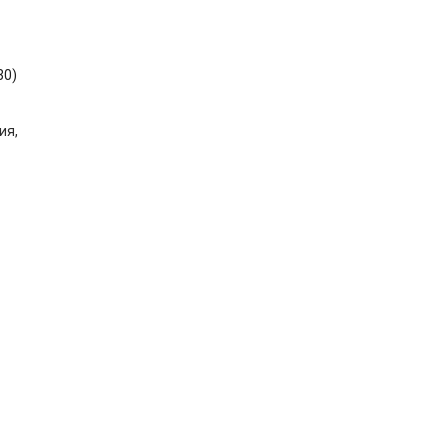
30)
ия,