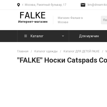
г. Москва, Ракетный бульвар, 17
km@dream-kid
Магазин Фальке в
Интернет-магазин
Москве
Каталог
Для мужчин
Главная
/
Каталог одежды
/
Каталог ДЛЯ ДЕТЕЙ FALKE
/
"FALKE" Носки Catspads Co