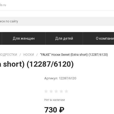
s.ru
Для женщин
Для детей
О компани
ПОДРОСТКИ
/
НОСКИ
/
"FALKE" Носки Sweet (Extra short) (12287/6120)
a short) (12287/6120)
Артикул:
12287/6120
Нет в наличии
730 ₽