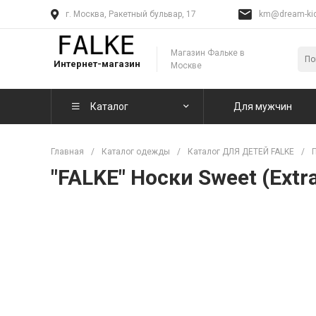
г. Москва, Ракетный бульвар, 17
km@dream-kid
Магазин Фальке в
Интернет-магазин
Москве
Каталог
Для мужчин
Главная
/
Каталог одежды
/
Каталог ДЛЯ ДЕТЕЙ FALKE
/
"FALKE" Носки Sweet (Extr