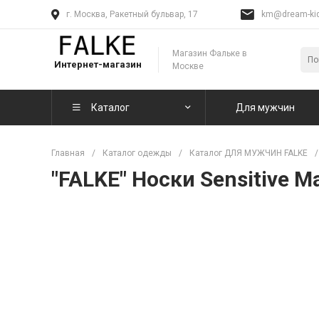
г. Москва, Ракетный бульвар, 17
km@dream-kid
Магазин Фальке в
Интернет-магазин
Москве
Каталог
Для мужчин
Главная
/
Каталог одежды
/
Каталог ДЛЯ МУЖЧИН FALKE
/
"FALKE" Носки Sensitive M