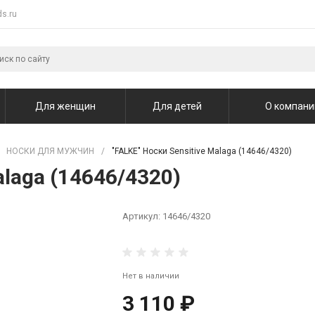
s.ru
Для женщин
Для детей
О компани
НОСКИ ДЛЯ МУЖЧИН
/
"FALKE" Носки Sensitive Malaga (14646/4320)
alaga (14646/4320)
Артикул:
14646/4320
Нет в наличии
3 110 ₽