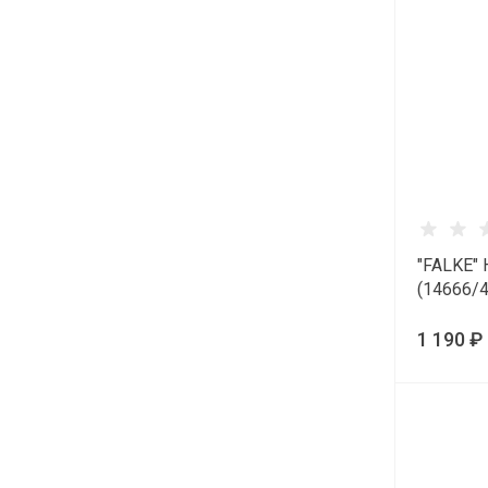
"FALKE" 
(14666/
1 190 ₽