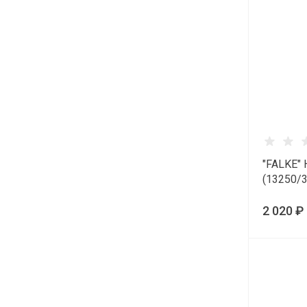
"FALKE" 
(13250/
2 020 ₽