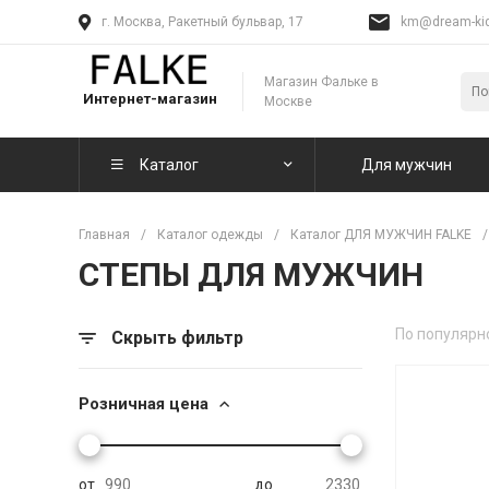
г. Москва, Ракетный бульвар, 17
km@dream-kid
Магазин Фальке в
Интернет-магазин
Москве
Каталог
Для мужчин
Главная
/
Каталог одежды
/
Каталог ДЛЯ МУЖЧИН FALKE
/
СТЕПЫ ДЛЯ МУЖЧИН
По популярн
Скрыть фильтр
Розничная цена
от
до