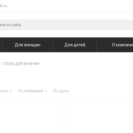
s.ru
Для женщин
Для детей
О компани
СТЕПЫ ДЛЯ МУЖЧИН
ости
По названию
По цене