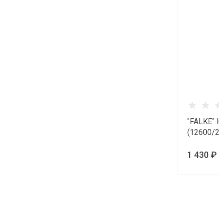
"FALKE" 
(12600/
1 430 ₽