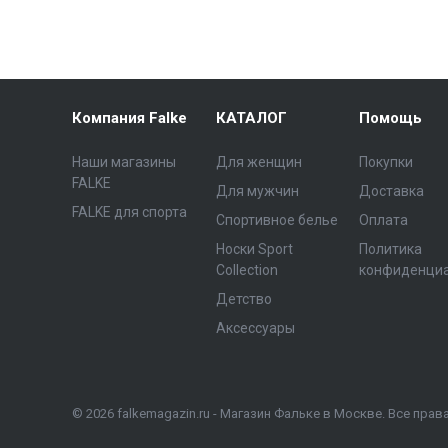
Компания Falke
КАТАЛОГ
Помощь
Наши магазины
Для женщин
Покупки
FALKE
Для мужчин
Доставка
FALKE для спорта
Спортивное белье
Оплата
Носки Sport
Политика
Collection
конфиденци
Детство
Аксессуары
© 2026 falkemagazin.ru - Магазин Фальке в Москве. Все пра