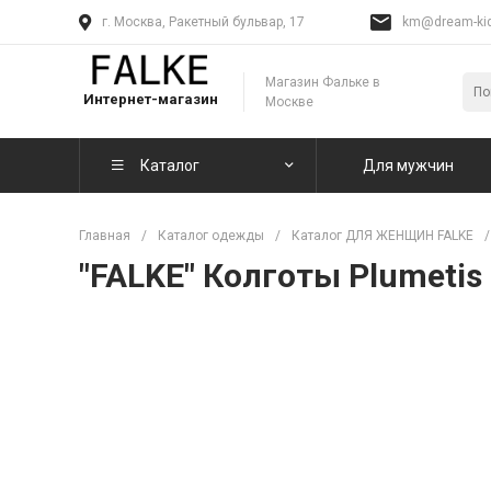
г. Москва, Ракетный бульвар, 17
km@dream-kid
Магазин Фальке в
Интернет-магазин
Москве
Каталог
Для мужчин
Главная
/
Каталог одежды
/
Каталог ДЛЯ ЖЕНЩИН FALKE
/
"FALKE" Колготы Plumetis