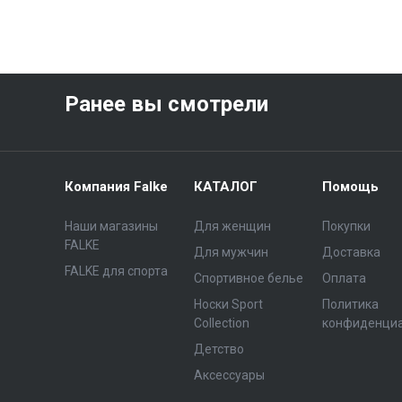
Ранее вы смотрели
Компания Falke
КАТАЛОГ
Помощь
Наши магазины
Для женщин
Покупки
FALKE
Для мужчин
Доставка
FALKE для спорта
Спортивное белье
Оплата
Носки Sport
Политика
Collection
конфиденци
Детство
Аксессуары