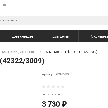
s.ru
Для женщин
Для детей
О компани
КОЛГОТКИ ДЛЯ ЖЕНЩИН
/
"FALKE" Колготы Plumetis (42322/3009)
 (42322/3009)
Артикул:
42322/3009
Нет в наличии
3 730 ₽