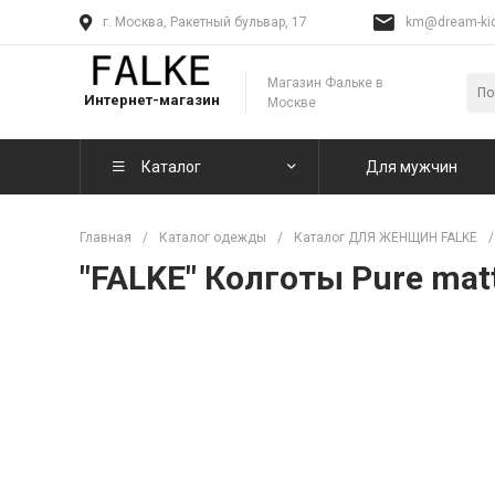
г. Москва, Ракетный бульвар, 17
km@dream-kid
Магазин Фальке в
Интернет-магазин
Москве
Каталог
Для мужчин
Главная
/
Каталог одежды
/
Каталог ДЛЯ ЖЕНЩИН FALKE
/
"FALKE" Колготы Pure mat