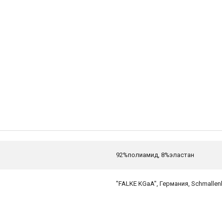
92%полиамид, 8%эластан
"FALKE KGaA", Германия, Schmallen