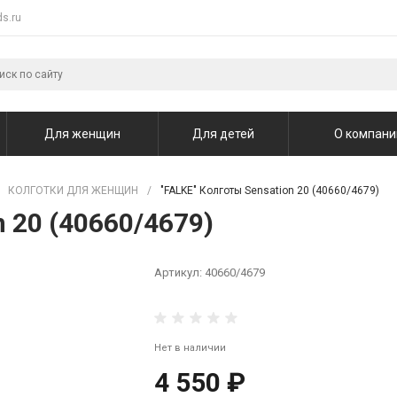
s.ru
Для женщин
Для детей
О компани
КОЛГОТКИ ДЛЯ ЖЕНЩИН
/
"FALKE" Колготы Sensation 20 (40660/4679)
n 20 (40660/4679)
Артикул:
40660/4679
Нет в наличии
4 550 ₽