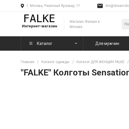
г. Москва, Ракетный бульвар, 17
km@dream-kid
Магазин Фальке в
Интернет-магазин
Москве
Каталог
Для мужчин
Главная
/
Каталог одежды
/
Каталог ДЛЯ ЖЕНЩИН FALKE
/
"FALKE" Колготы Sensatio