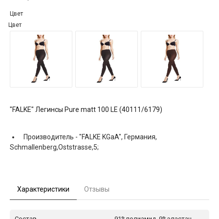
Цвет
Цвет
"FALKE" Легинсы Pure matt 100 LE (40111/6179)
Производитель -
"FALKE KGaA", Германия,
Schmallenberg,Oststrasse,5;
Характеристики
Отзывы
Состав
91%полиамид, 9%эластан