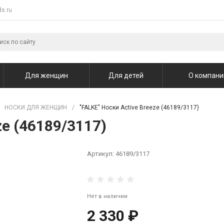
s.ru
Для женщин
Для детей
О компани
НОСКИ ДЛЯ ЖЕНЩИН
/
"FALKE" Носки Active Breeze (46189/3117)
ze (46189/3117)
Артикул:
46189/3117
Нет в наличии
2 330 ₽