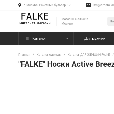
г. Москва, Ракетный бульвар, 17
km@dream-kid
Магазин Фальке в
Интернет-магазин
Москве
Каталог
Для мужчин
Главная
/
Каталог одежды
/
Каталог ДЛЯ ЖЕНЩИН FALKE
/
"FALKE" Носки Active Bree