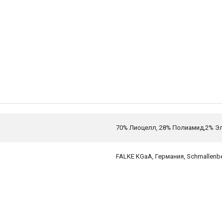
70% Лиоцелл, 28% Полиамид,2% Э
FALKE KGaA, Германия, Schmallenbe