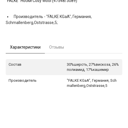
"FALKE" Носки Cosy Wool (47548/3089)
Производитель -
"FALKE KGaA", Германия,
Schmallenberg,Oststrasse,5;
Характеристики
Отзывы
Состав
30%шерсть, 27%вискоза, 26%
полиамид, 17%кашемир
Производитель
"FALKE KGaA", Германия, Sch
mallenberg,Oststrasse,5