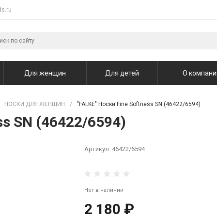
s.ru
Для женщин
Для детей
О компани
НОСКИ ДЛЯ ЖЕНЩИН
/
"FALKE" Носки Fine Softness SN (46422/6594)
ss SN (46422/6594)
Артикул:
46422/6594
Нет в наличии
2 180 ₽