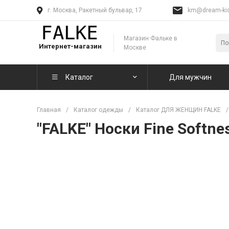
г. Москва, Ракетный бульвар, 17
km@dream-kid
Магазин Фальке в
Интернет-магазин
Москве
Каталог
Для мужчин
Главная
/
Каталог одежды
/
Каталог ДЛЯ ЖЕНЩИН FALKE
/
"FALKE" Носки Fine Softne