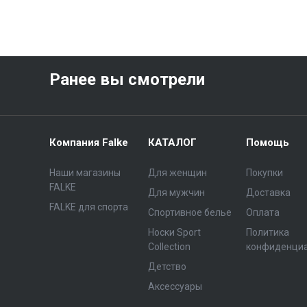
Ранее вы смотрели
Компания Falke
КАТАЛОГ
Помощь
Наши магазины
Для женщин
Покупки
FALKE
Для мужчин
Доставка
FALKE для спорта
Спортивное белье
Оплата
Носки Sport
Политика
Collection
конфиденци
Детство
Аксессуары