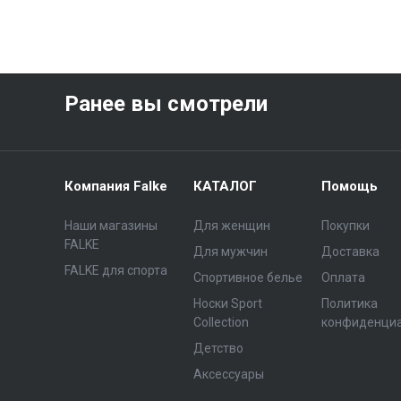
Ранее вы смотрели
Компания Falke
КАТАЛОГ
Помощь
Наши магазины
Для женщин
Покупки
FALKE
Для мужчин
Доставка
FALKE для спорта
Спортивное белье
Оплата
Носки Sport
Политика
Collection
конфиденци
Детство
Аксессуары