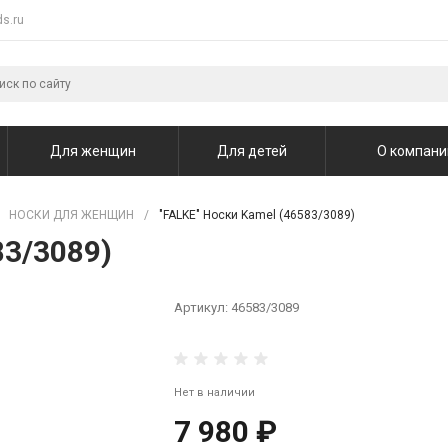
s.ru
Для женщин
Для детей
О компани
НОСКИ ДЛЯ ЖЕНЩИН
/
"FALKE" Носки Kamel (46583/3089)
83/3089)
Артикул:
46583/3089
Нет в наличии
7 980 ₽