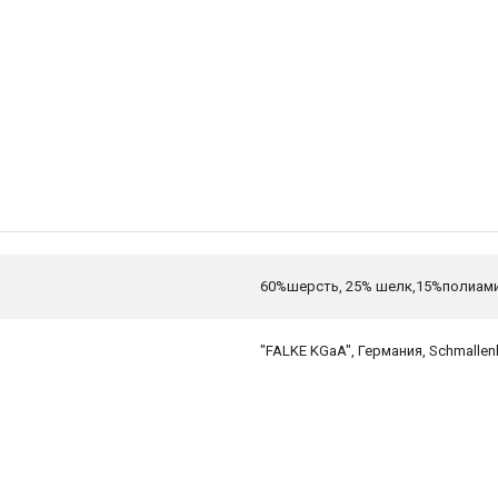
60%шерсть, 25% шелк,15%полиам
"FALKE KGaA", Германия, Schmallen