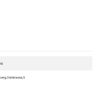
ид
berg,Oststrasse,5