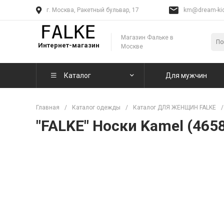
г. Москва, Ракетный бульвар, 17
km@dream-kid
Магазин Фальке в
Интернет-магазин
Москве
Каталог
Для мужчин
Главная
/
Каталог одежды
/
Каталог ДЛЯ ЖЕНЩИН FALKE
/
"FALKE" Носки Kamel (465