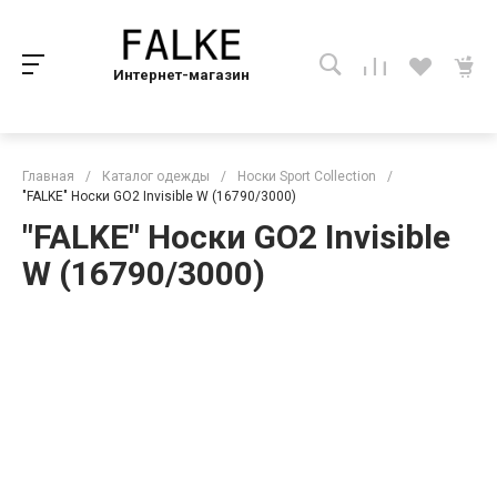
Интернет-магазин
Главная
/
Каталог одежды
/
Носки Sport Collection
/
"FALKE" Носки GO2 Invisible W (16790/3000)
"FALKE" Носки GO2 Invisible
W (16790/3000)