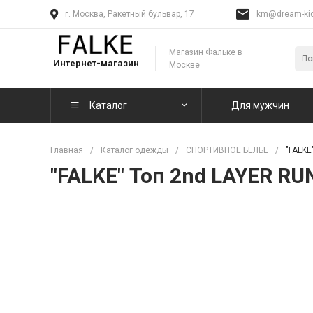
г. Москва, Ракетный бульвар, 17
km@dream-kid
Магазин Фальке в
Интернет-магазин
Москве
Каталог
Для мужчин
Главная
/
Каталог одежды
/
СПОРТИВНОЕ БЕЛЬЕ
/
"FALKE
"FALKE" Топ 2nd LAYER RU