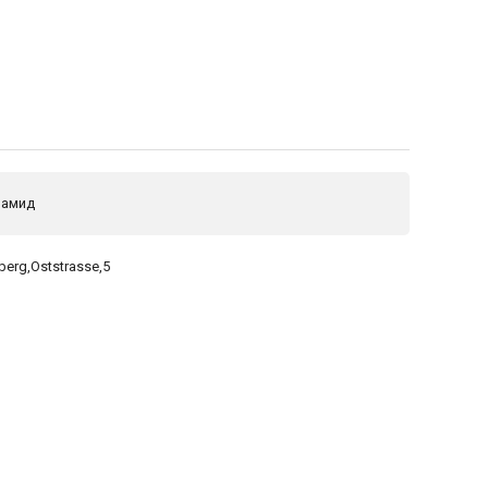
иамид
berg,Oststrasse,5