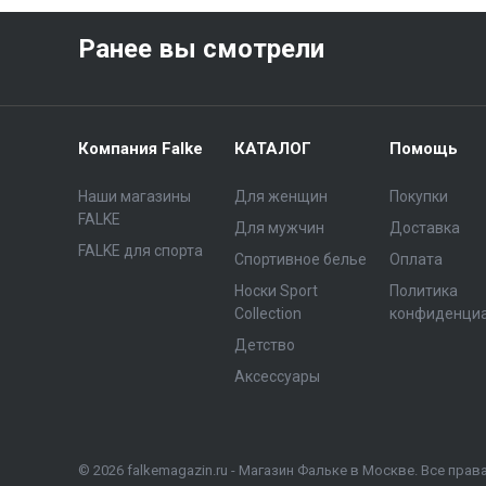
Ранее вы смотрели
Компания Falke
КАТАЛОГ
Помощь
Наши магазины
Для женщин
Покупки
FALKE
Для мужчин
Доставка
FALKE для спорта
Спортивное белье
Оплата
Носки Sport
Политика
Collection
конфиденци
Детство
Аксессуары
© 2026 falkemagazin.ru - Магазин Фальке в Москве. Все пра