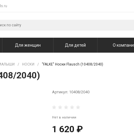
s.ru
Для женщин
Для детей
О компани
МАЛЫШИ
/
НОСКИ
/
"FALKE" Носки Flausch (10408/2040)
408/2040)
Артикул:
10408/2040
Нет в наличии
1 620 ₽