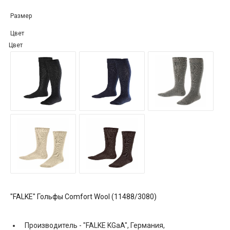
Размер
Цвет
Цвет
"FALKE" Гольфы Comfort Wool (11488/3080)
Производитель -
"FALKE KGaA", Германия,