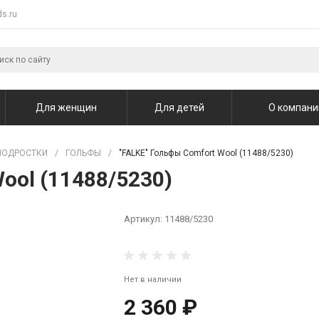
s.ru
Для женщин
Для детей
О компани
ПОДРОСТКИ
/
ГОЛЬФЫ
/
"FALKE" Гольфы Comfort Wool (11488/5230)
ool (11488/5230)
Артикул:
11488/5230
Нет в наличии
2 360 ₽