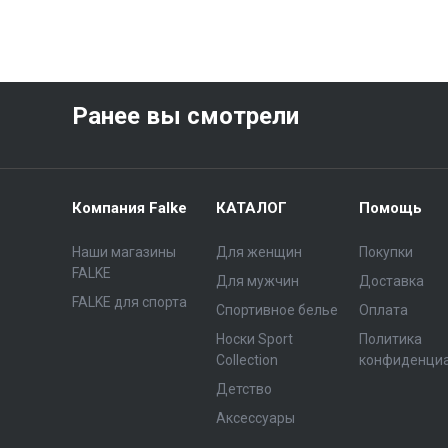
Ранее вы смотрели
Компания Falke
КАТАЛОГ
Помощь
Наши магазины
Для женщин
Покупки
FALKE
Для мужчин
Доставка
FALKE для спорта
Спортивное белье
Оплата
Носки Sport
Политика
Collection
конфиденци
Детство
Аксессуары