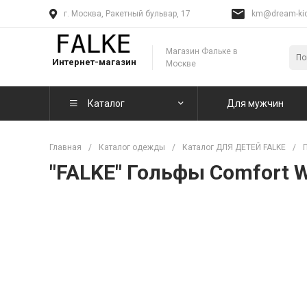
г. Москва, Ракетный бульвар, 17
km@dream-kid
Магазин Фальке в
Интернет-магазин
Москве
Каталог
Для мужчин
Главная
/
Каталог одежды
/
Каталог ДЛЯ ДЕТЕЙ FALKE
/
"FALKE" Гольфы Comfort W