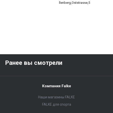
llenberg,Oststrasse,5
Ранее вы смотрели
Компания Falke
Наши магазины FALKE
FALKE для спорта