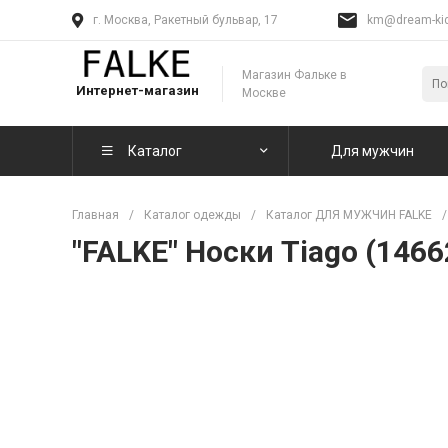
г. Москва, Ракетный бульвар, 17
km@dream-kid
Магазин Фальке в
Интернет-магазин
Москве
Каталог
Для мужчин
Главная
/
Каталог одежды
/
Каталог ДЛЯ МУЖЧИН FALKE
/
"FALKE" Носки Tiago (1466