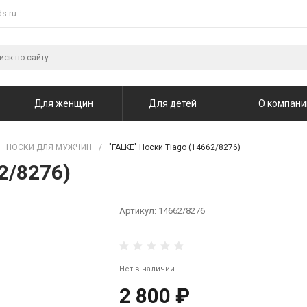
s.ru
Для женщин
Для детей
О компани
НОСКИ ДЛЯ МУЖЧИН
/
"FALKE" Носки Tiago (14662/8276)
2/8276)
Артикул:
14662/8276
Нет в наличии
2 800 ₽