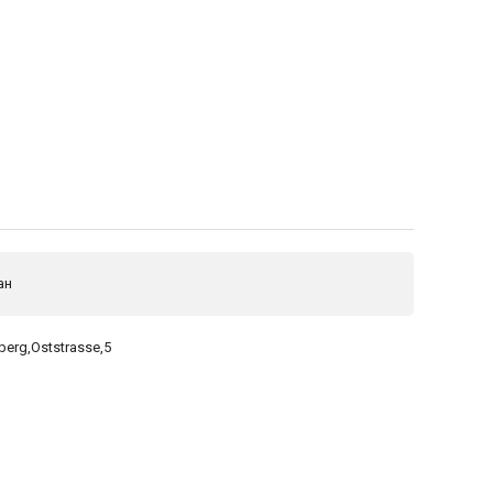
ан
berg,Oststrasse,5