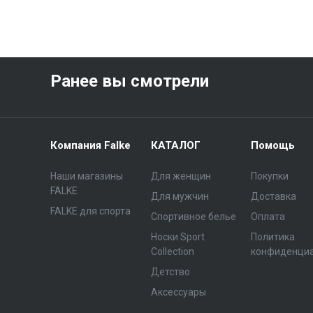
Ранее вы смотрели
Компания Falke
КАТАЛОГ
Помощь
Наши магазины
Для женщин
Покупки
FALKE
Для мужчин
Доставка
FALKE для спорта
Спортивное белье
Оплата
Носки Sport
Политика
Collection
конфиденци
Детство
Аксессуары